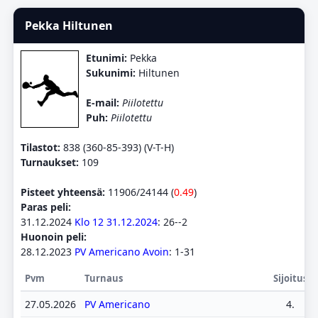
Pekka Hiltunen
Etunimi:
Pekka
Sukunimi:
Hiltunen
E-mail:
Piilotettu
Puh:
Piilotettu
Tilastot:
838 (360-85-393) (V-T-H)
Turnaukset:
109
Pisteet yhteensä:
11906/24144 (
0.49
)
Paras peli:
31.12.2024
Klo 12 31.12.2024
: 26--2
Huonoin peli:
28.12.2023
PV Americano Avoin
: 1-31
Pvm
Turnaus
Sijoitus
27.05.2026
PV Americano
4.