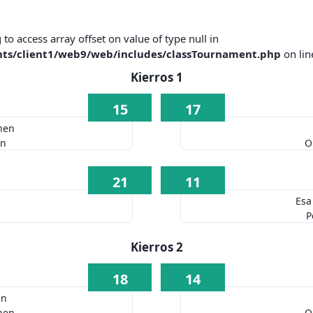
g to access array offset on value of type null in
nts/client1/web9/web/includes/classTournament.php
on li
Kierros 1
15
17
nen
en
O
21
11
Esa
P
Kierros 2
18
14
en
nen
O