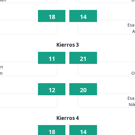
18
14
Esa
A
Kierros 3
11
21
en
en
O
12
20
Esa
Ni
Kierros 4
18
14