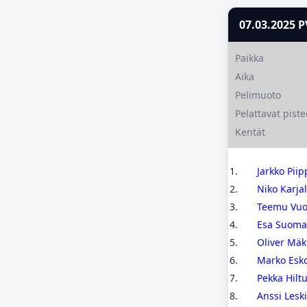
07.03.2025 
Paikka
Aika
Pelimuoto
Pelattavat piste
Kentät
1.
Jarkko Piip
2.
Niko Karja
3.
Teemu Vuo
4.
Esa Suoma
5.
Oliver Mäk
6.
Marko Esk
7.
Pekka Hilt
8.
Anssi Lesk