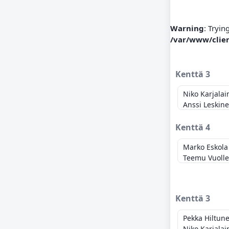
Warning
: Tryin
/var/www/clie
Kenttä 3
Niko Karjalai
Anssi Leskin
Kenttä 4
Marko Eskola
Teemu Vuolle
Kenttä 3
Pekka Hiltun
Niko Karjalai