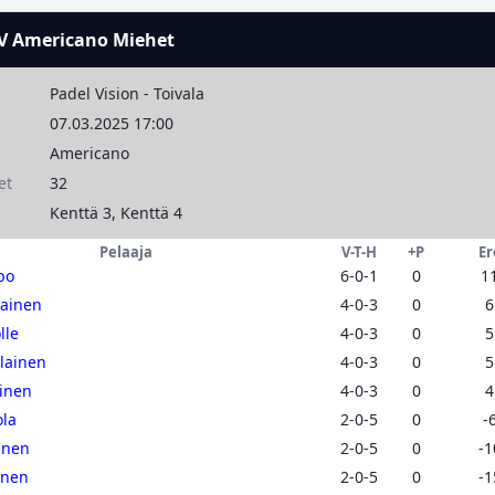
PV Americano Miehet
Padel Vision - Toivala
07.03.2025 17:00
Americano
et
32
Kenttä 3, Kenttä 4
Pelaaja
V-T-H
+P
Er
po
6-0-1
0
1
lainen
4-0-3
0
6
lle
4-0-3
0
5
lainen
4-0-3
0
5
inen
4-0-3
0
4
ola
2-0-5
0
-
unen
2-0-5
0
-1
inen
2-0-5
0
-1