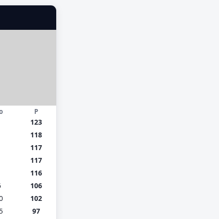
o
P
1
123
118
117
117
116
6
106
0
102
5
97