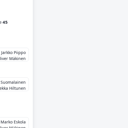
ne
45
Jarkko Piippo
liver Mäkinen
 Suomalainen
ekka Hiltunen
Marko Eskola
liver Mäkinen