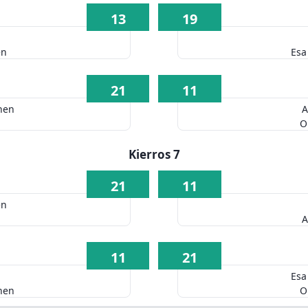
13
19
en
Esa
21
11
nen
A
O
Kierros 7
21
11
en
A
11
21
Esa
nen
O