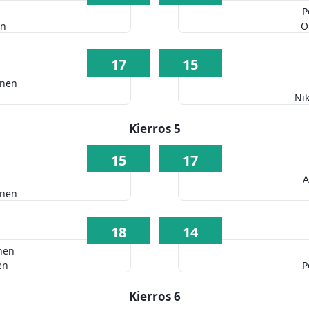
P
en
O
17
15
inen
Ni
Kierros 5
15
17
A
inen
18
14
nen
en
P
Kierros 6