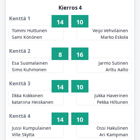
Kierros 4
Kenttä 1
14
10
Tommi Huttunen
Veijo Vehviläinen
Sami Könönen
Marko Eskola
Kenttä 2
8
16
Esa Suomalainen
Jarmo Sutinen
Simo Kuhmonen
Arttu Aalto
Kenttä 3
14
10
Ilkka Kokkonen
Jukka Haverinen
katariina Heiskanen
Pekka Hiltunen
Kenttä 4
14
10
Jussi Kumpulainen
Ossi Hakulinen
Ville Skyttä
Ari Kampman