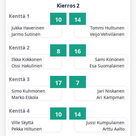
Kierros 2
Kenttä 1
10
14
Jukka Haverinen
Tommi Huttunen
Jarmo Sutinen
Veijo Vehviläinen
Kenttä 2
8
16
Ilkka Kokkonen
Sami Könönen
Ossi Hakulinen
Esa Suomalainen
Kenttä 3
17
7
Simo Kuhmonen
Jari Niskanen
Marko Eskola
Ari Kampman
Kenttä 4
10
14
Ville Skyttä
Jussi Kumpulainen
Pekka Hiltunen
Arttu Aalto