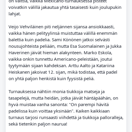
on valttia, vaikka Mexicano-turnauksessa pisteet
voivatkin välillä jakautua yhtä tasaisesti kuin joulupukin
lahjat.
Veijo Vehviläinen piti neljännen sijansa ansiokkaasti,
vaikka hänen pelityylinsä muistuttaa välillä enemmän
balettia kuin padelia. Sami Könönen jatkoi selvästi
nousujohteista peliään, mutta Esa Suomalainen ja Jukka
Haverinen jäivät hieman alakynteen. Marko Eskola,
vaikka onkin tunnettu Americano-peleistään, joutui
tyytymään sijaan kahdeksan. Arttu Aalto ja Katariina
Heiskanen jakoivat 12. sijan, mikä todistaa, että padel
on yhtä paljon henkistä kuin fyysistä peliä.
Turnauksessa nähtiin monia tiukkoja matseja ja
tasapelejä, mutta heidän, jotka jäivät häntäpäähän, on
hyvä muistaa vanha sanonta: "On parempi hävitä
padelissa kuin voittaa yksinään". Kaiken kaikkiaan
turnaus tarjosi runsaasti viihdettä ja tiukkoja palloralleja,
sekä tietenkin paljon naurua!