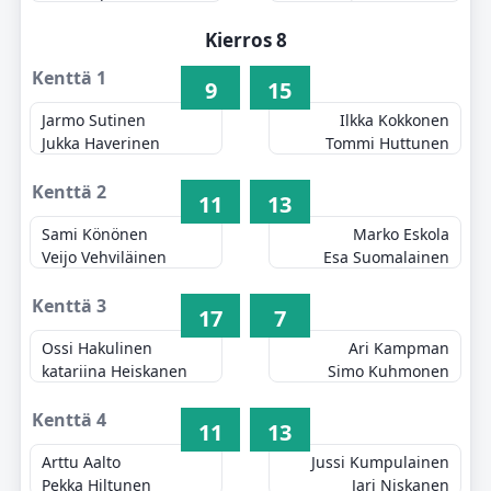
Kierros 8
Kenttä 1
9
15
Jarmo Sutinen
Ilkka Kokkonen
Jukka Haverinen
Tommi Huttunen
Kenttä 2
11
13
Sami Könönen
Marko Eskola
Veijo Vehviläinen
Esa Suomalainen
Kenttä 3
17
7
Ossi Hakulinen
Ari Kampman
katariina Heiskanen
Simo Kuhmonen
Kenttä 4
11
13
Arttu Aalto
Jussi Kumpulainen
Pekka Hiltunen
Jari Niskanen