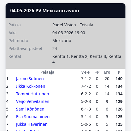
04.05.2026 PV Mexicano avoin
Paikka
Padel Vision - Toivala
Aika
04.05.2026 19:00
Pelimuoto
Mexicano
Pelattavat pisteet
24
Kentät
Kenttä 1, Kenttä 2, Kenttä 3, Kenttä
4
Pelaaja
V-T-H
+P
Ero
P
1.
Jarmo Sutinen
7-1-2
0
20
140
2.
Ilkka Kokkonen
7-1-2
0
14
134
3.
Tommi Huttunen
6-2-2
0
14
134
4.
Veijo Vehviläinen
5-2-3
0
9
129
5.
Sami Könönen
6-1-3
0
6
126
6.
Esa Suomalainen
5-1-4
0
5
125
7.
Jukka Haverinen
5-0-5
0
5
125