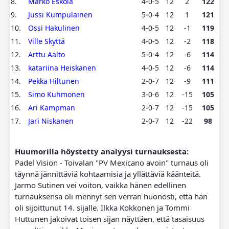
8.
Marko Eskola
4-0-5
12
2
122
9.
Jussi Kumpulainen
5-0-4
12
1
121
10.
Ossi Hakulinen
4-0-5
12
-1
119
11.
Ville Skyttä
4-0-5
12
-2
118
12.
Arttu Aalto
5-0-4
12
-6
114
13.
katariina Heiskanen
4-0-5
12
-6
114
14.
Pekka Hiltunen
2-0-7
12
-9
111
15.
Simo Kuhmonen
3-0-6
12
-15
105
16.
Ari Kampman
2-0-7
12
-15
105
17.
Jari Niskanen
2-0-7
12
-22
98
Huumorilla höystetty analyysi turnauksesta:
Padel Vision - Toivalan "PV Mexicano avoin" turnaus oli
täynnä jännittäviä kohtaamisia ja yllättäviä käänteitä.
Jarmo Sutinen vei voiton, vaikka hänen edellinen
turnauksensa oli mennyt sen verran huonosti, että hän
oli sijoittunut 14. sijalle. Ilkka Kokkonen ja Tommi
Huttunen jakoivat toisen sijan näyttäen, että tasaisuus