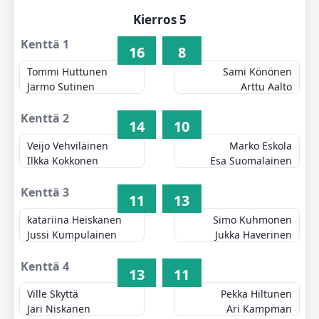
Kierros 5
Kenttä 1
16
8
Tommi Huttunen
Sami Könönen
Jarmo Sutinen
Arttu Aalto
Kenttä 2
14
10
Veijo Vehviläinen
Marko Eskola
Ilkka Kokkonen
Esa Suomalainen
Kenttä 3
11
13
katariina Heiskanen
Simo Kuhmonen
Jussi Kumpulainen
Jukka Haverinen
Kenttä 4
13
11
Ville Skyttä
Pekka Hiltunen
Jari Niskanen
Ari Kampman