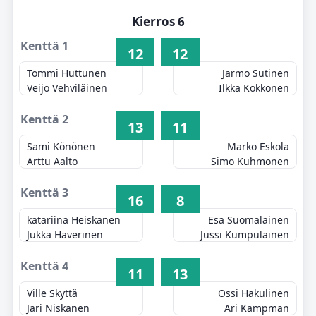
Kierros 6
Kenttä 1
12
12
Tommi Huttunen
Jarmo Sutinen
Veijo Vehviläinen
Ilkka Kokkonen
Kenttä 2
13
11
Sami Könönen
Marko Eskola
Arttu Aalto
Simo Kuhmonen
Kenttä 3
16
8
katariina Heiskanen
Esa Suomalainen
Jukka Haverinen
Jussi Kumpulainen
Kenttä 4
11
13
Ville Skyttä
Ossi Hakulinen
Jari Niskanen
Ari Kampman