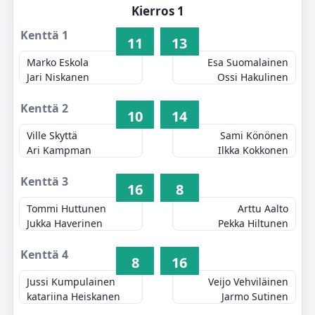
Kierros 1
Kenttä 1
11
13
Marko Eskola
Esa Suomalainen
Jari Niskanen
Ossi Hakulinen
Kenttä 2
10
14
Ville Skyttä
Sami Könönen
Ari Kampman
Ilkka Kokkonen
Kenttä 3
16
8
Tommi Huttunen
Arttu Aalto
Jukka Haverinen
Pekka Hiltunen
Kenttä 4
8
16
Jussi Kumpulainen
Veijo Vehviläinen
katariina Heiskanen
Jarmo Sutinen