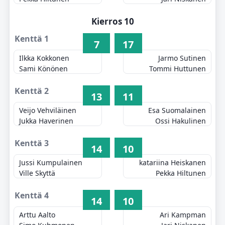
Kierros 10
Kenttä 1
7
17
Ilkka Kokkonen
Jarmo Sutinen
Sami Könönen
Tommi Huttunen
Kenttä 2
13
11
Veijo Vehviläinen
Esa Suomalainen
Jukka Haverinen
Ossi Hakulinen
Kenttä 3
14
10
Jussi Kumpulainen
katariina Heiskanen
Ville Skyttä
Pekka Hiltunen
Kenttä 4
14
10
Arttu Aalto
Ari Kampman