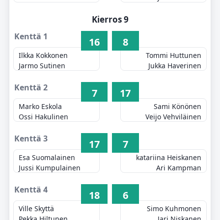
Kierros 9
Kenttä 1
16
8
Ilkka Kokkonen
Tommi Huttunen
Jarmo Sutinen
Jukka Haverinen
Kenttä 2
7
17
Marko Eskola
Sami Könönen
Ossi Hakulinen
Veijo Vehviläinen
Kenttä 3
17
7
Esa Suomalainen
katariina Heiskanen
Jussi Kumpulainen
Ari Kampman
Kenttä 4
18
6
Ville Skyttä
Simo Kuhmonen
Pekka Hiltunen
Jari Niskanen