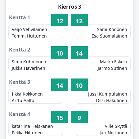
Kierros 3
Kenttä 1
12
12
Veijo Vehviläinen
Sami Könönen
Tommi Huttunen
Esa Suomalainen
Kenttä 2
10
14
Simo Kuhmonen
Marko Eskola
Jukka Haverinen
Jarmo Sutinen
Kenttä 3
14
10
Ilkka Kokkonen
Jussi Kumpulainen
Arttu Aalto
Ossi Hakulinen
Kenttä 4
15
9
katariina Heiskanen
Ville Skyttä
Pekka Hiltunen
Jari Niskanen