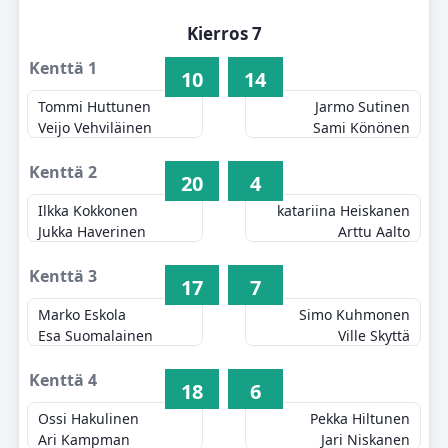
Kierros 7
Kenttä 1
10
14
Tommi Huttunen
Jarmo Sutinen
Veijo Vehviläinen
Sami Könönen
Kenttä 2
20
4
Ilkka Kokkonen
katariina Heiskanen
Jukka Haverinen
Arttu Aalto
Kenttä 3
17
7
Marko Eskola
Simo Kuhmonen
Esa Suomalainen
Ville Skyttä
Kenttä 4
18
6
Ossi Hakulinen
Pekka Hiltunen
Ari Kampman
Jari Niskanen