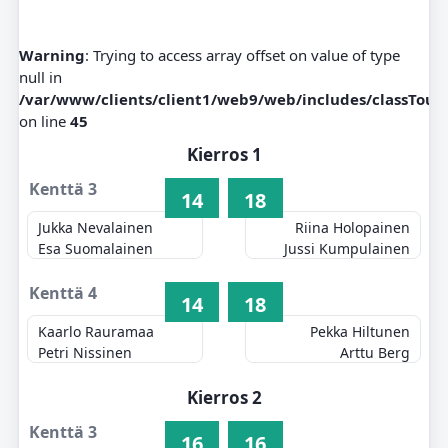
Warning
: Trying to access array offset on value of type
null in
/var/www/clients/client1/web9/web/includes/classTou
on line
45
Kierros 1
Kenttä 3
14
18
Jukka Nevalainen
Riina Holopainen
Esa Suomalainen
Jussi Kumpulainen
Kenttä 4
14
18
Kaarlo Rauramaa
Pekka Hiltunen
Petri Nissinen
Arttu Berg
Kierros 2
Kenttä 3
16
16