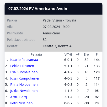
07.02.2024 PV Americano Avoin
Paikka
Padel Vision - Toivala
Aika
07.02.2024 19:00
Pelimuoto
Americano
Pelattavat pisteet
32
Kentät
Kenttä 3, Kenttä 4
Pelaaja
V-T-H
+P
Ero
P
1.
Kaarlo Rauramaa
6-0-1
0
32
144
2.
Pekka Hiltunen
5-1-1
0
21
133
3.
Esa Suomalainen
4-1-2
0
16
128
4.
Jussi Kumpulainen
4-0-3
0
5
117
5.
Riina Holopainen
4-0-3
0
2
114
6.
Jukka Nevalainen
1-1-5
0
-17
95
7.
Arttu Berg
2-1-4
0
-20
92
8.
Petri Nissinen
0-0-7
0
-39
73