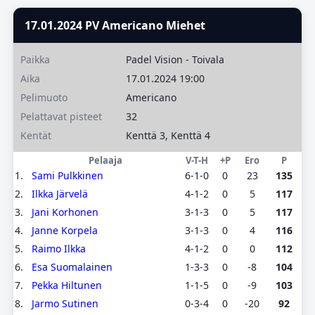
17.01.2024 PV Americano Miehet
Paikka
Padel Vision - Toivala
Aika
17.01.2024 19:00
Pelimuoto
Americano
Pelattavat pisteet
32
Kentät
Kenttä 3, Kenttä 4
Pelaaja
V-T-H
+P
Ero
P
1.
Sami Pulkkinen
6-1-0
0
23
135
2.
Ilkka Järvelä
4-1-2
0
5
117
3.
Jani Korhonen
3-1-3
0
5
117
4.
Janne Korpela
3-1-3
0
4
116
5.
Raimo Ilkka
4-1-2
0
0
112
6.
Esa Suomalainen
1-3-3
0
-8
104
7.
Pekka Hiltunen
1-1-5
0
-9
103
8.
Jarmo Sutinen
0-3-4
0
-20
92