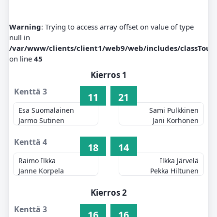
Warning
: Trying to access array offset on value of type
null in
/var/www/clients/client1/web9/web/includes/classTou
on line
45
Kierros 1
Kenttä 3
11
21
Esa Suomalainen
Sami Pulkkinen
Jarmo Sutinen
Jani Korhonen
Kenttä 4
18
14
Raimo Ilkka
Ilkka Järvelä
Janne Korpela
Pekka Hiltunen
Kierros 2
Kenttä 3
16
16