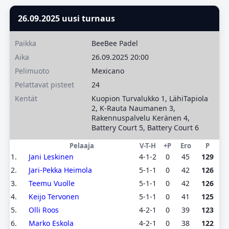
26.09.2025 uusi turnaus
Paikka
BeeBee Padel
Aika
26.09.2025 20:00
Pelimuoto
Mexicano
Pelattavat pisteet
24
Kentät
Kuopion Turvalukko 1, LähiTapiola
2, K-Rauta Naumanen 3,
Rakennuspalvelu Keränen 4,
Battery Court 5, Battery Court 6
Pelaaja
V-T-H
+P
Ero
P
1.
Jani Leskinen
4-1-2
0
45
129
2.
Jari-Pekka Heimola
5-1-1
0
42
126
3.
Teemu Vuolle
5-1-1
0
42
126
4.
Keijo Tervonen
5-1-1
0
41
125
5.
Olli Roos
4-2-1
0
39
123
6.
Marko Eskola
4-2-1
0
38
122