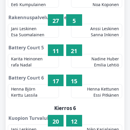
Eeti Kumpulainen
Noa Koponen
Rakennuspalvelu Keränen 4
27
5
Jani Leskinen
Anssi Leskinen
Esa Suomalainen
Sanna Inkinen
Battery Court 5
11
21
Karita Heinonen
Nadine Huber
rafa Nadal
Emilia Lehtiö
Battery Court 6
17
15
Henna Björn
Henna Kettunen
Kerttu Lassila
Essi Pitkänen
Kierros 6
Kuopion Turvalukko 1
20
12
Jani Leskinen
Niko Karjalainen