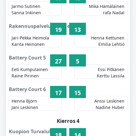
Jarmo Sutinen
Mika Hämäläinen
Sanna Inkinen
rafa Nadal
Rakennuspalvelu Keränen 4
19
13
Jari-Pekka Heimola
Henna Kettunen
Karita Heinonen
Emilia Lehtiö
Battery Court 5
27
5
Eeti Kumpulainen
Essi Pitkänen
Raine Pirinen
Kerttu Lassila
Battery Court 6
17
15
Henna Björn
Anssi Leskinen
Jani Leskinen
Nadine Huber
Kierros 4
Kuopion Turvalukko 1
18
14