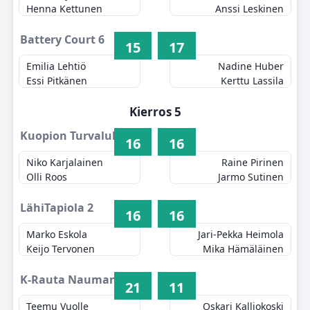
Henna Kettunen
Anssi Leskinen
Battery Court 6
15
17
Emilia Lehtiö
Nadine Huber
Essi Pitkänen
Kerttu Lassila
Kierros 5
Kuopion Turvalukko 1
16
16
Niko Karjalainen
Raine Pirinen
Olli Roos
Jarmo Sutinen
LähiTapiola 2
16
16
Marko Eskola
Jari-Pekka Heimola
Keijo Tervonen
Mika Hämäläinen
K-Rauta Naumanen 3
21
11
Teemu Vuolle
Oskari Kalliokoski