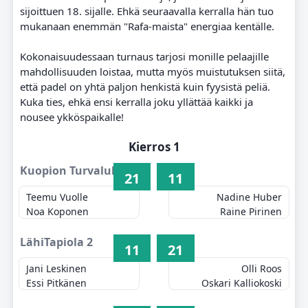
sijoittuen 18. sijalle. Ehkä seuraavalla kerralla hän tuo
mukanaan enemmän "Rafa-maista" energiaa kentälle.
Kokonaisuudessaan turnaus tarjosi monille pelaajille
mahdollisuuden loistaa, mutta myös muistutuksen siitä,
että padel on yhtä paljon henkistä kuin fyysistä peliä.
Kuka ties, ehkä ensi kerralla joku yllättää kaikki ja
nousee ykköspaikalle!
Kierros 1
Kuopion Turvalukko 1
21
11
Teemu Vuolle
Nadine Huber
Noa Koponen
Raine Pirinen
LähiTapiola 2
11
21
Jani Leskinen
Olli Roos
Essi Pitkänen
Oskari Kalliokoski