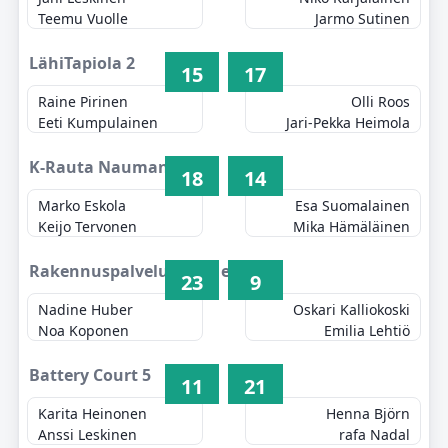
Teemu Vuolle
Jarmo Sutinen
LähiTapiola 2
15
17
Raine Pirinen
Olli Roos
Eeti Kumpulainen
Jari-Pekka Heimola
K-Rauta Naumanen 3
18
14
Marko Eskola
Esa Suomalainen
Keijo Tervonen
Mika Hämäläinen
Rakennuspalvelu Keränen 4
23
9
Nadine Huber
Oskari Kalliokoski
Noa Koponen
Emilia Lehtiö
Battery Court 5
11
21
Karita Heinonen
Henna Björn
Anssi Leskinen
rafa Nadal