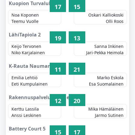
Kuopion Turvalukko 1
17
15
Noa Koponen
Oskari Kalliokoski
Teemu Vuolle
Olli Roos
LähiTapiola 2
19
13
Keijo Tervonen
Sanna Inkinen
Niko Karjalainen
Jari-Pekka Heimola
K-Rauta Naumanen 3
11
21
Emilia Lehtiö
Marko Eskola
Eeti Kumpulainen
Esa Suomalainen
Rakennuspalvelu Keränen 4
12
20
Kerttu Lassila
Mika Hämäläinen
Anssi Leskinen
Jarmo Sutinen
Battery Court 5
15
17