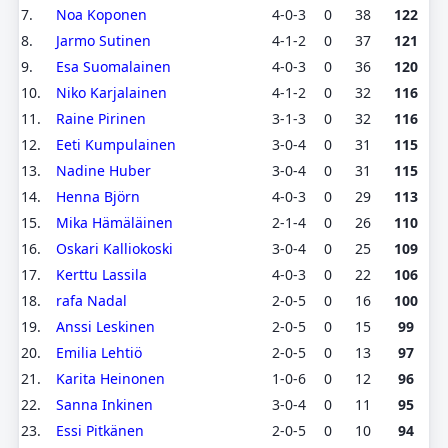
7.
Noa Koponen
4-0-3
0
38
122
8.
Jarmo Sutinen
4-1-2
0
37
121
9.
Esa Suomalainen
4-0-3
0
36
120
10.
Niko Karjalainen
4-1-2
0
32
116
11.
Raine Pirinen
3-1-3
0
32
116
12.
Eeti Kumpulainen
3-0-4
0
31
115
13.
Nadine Huber
3-0-4
0
31
115
14.
Henna Björn
4-0-3
0
29
113
15.
Mika Hämäläinen
2-1-4
0
26
110
16.
Oskari Kalliokoski
3-0-4
0
25
109
17.
Kerttu Lassila
4-0-3
0
22
106
18.
rafa Nadal
2-0-5
0
16
100
19.
Anssi Leskinen
2-0-5
0
15
99
20.
Emilia Lehtiö
2-0-5
0
13
97
21.
Karita Heinonen
1-0-6
0
12
96
22.
Sanna Inkinen
3-0-4
0
11
95
23.
Essi Pitkänen
2-0-5
0
10
94