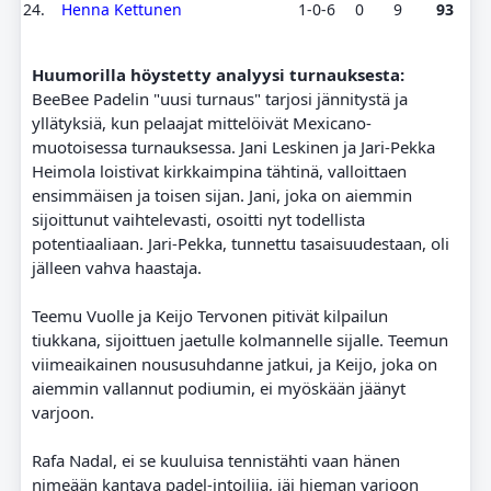
24.
Henna Kettunen
1-0-6
0
9
93
Huumorilla höystetty analyysi turnauksesta:
BeeBee Padelin "uusi turnaus" tarjosi jännitystä ja
yllätyksiä, kun pelaajat mittelöivät Mexicano-
muotoisessa turnauksessa. Jani Leskinen ja Jari-Pekka
Heimola loistivat kirkkaimpina tähtinä, valloittaen
ensimmäisen ja toisen sijan. Jani, joka on aiemmin
sijoittunut vaihtelevasti, osoitti nyt todellista
potentiaaliaan. Jari-Pekka, tunnettu tasaisuudestaan, oli
jälleen vahva haastaja.
Teemu Vuolle ja Keijo Tervonen pitivät kilpailun
tiukkana, sijoittuen jaetulle kolmannelle sijalle. Teemun
viimeaikainen noususuhdanne jatkui, ja Keijo, joka on
aiemmin vallannut podiumin, ei myöskään jäänyt
varjoon.
Rafa Nadal, ei se kuuluisa tennistähti vaan hänen
nimeään kantava padel-intoilija, jäi hieman varjoon