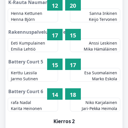
K-Rauta Naumanen 3
12
20
Henna Kettunen
Sanna Inkinen
Henna Björn
Keijo Tervonen
Rakennuspalvelu Keränen 4
17
15
Eeti Kumpulainen
Anssi Leskinen
Emilia Lehtiö
Mika Hämäläinen
Battery Court 5
15
17
Kerttu Lassila
Esa Suomalainen
Jarmo Sutinen
Marko Eskola
Battery Court 6
14
18
rafa Nadal
Niko Karjalainen
Karita Heinonen
Jari-Pekka Heimola
Kierros 2