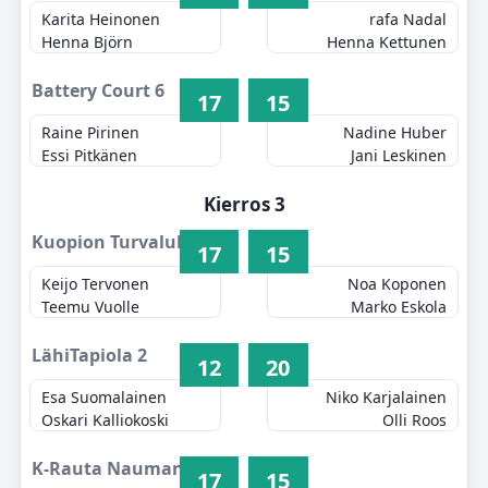
Karita Heinonen
rafa Nadal
Henna Björn
Henna Kettunen
Battery Court 6
17
15
Raine Pirinen
Nadine Huber
Essi Pitkänen
Jani Leskinen
Kierros 3
Kuopion Turvalukko 1
17
15
Keijo Tervonen
Noa Koponen
Teemu Vuolle
Marko Eskola
LähiTapiola 2
12
20
Esa Suomalainen
Niko Karjalainen
Oskari Kalliokoski
Olli Roos
K-Rauta Naumanen 3
17
15