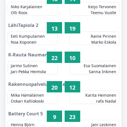
Niko Karjalainen
Keijo Tervonen
Olli Roos
Teemu Vuolle
LähiTapiola 2
13
19
Eeti Kumpulainen
Raine Pirinen
Noa Koponen
Marko Eskola
K-Rauta Naumanen 3
22
10
Jarmo Sutinen
Esa Suomalainen
Jari-Pekka Heimola
Sanna Inkinen
Rakennuspalvelu Keränen 4
20
12
Mika Hämäläinen
Karita Heinonen
Oskari Kalliokoski
rafa Nadal
Battery Court 5
9
23
Henna Björn
Jani Leskinen