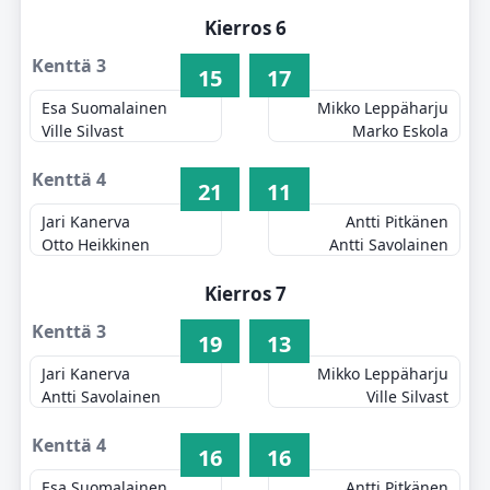
Kierros 6
Kenttä 3
15
17
Esa Suomalainen
Mikko Leppäharju
Ville Silvast
Marko Eskola
Kenttä 4
21
11
Jari Kanerva
Antti Pitkänen
Otto Heikkinen
Antti Savolainen
Kierros 7
Kenttä 3
19
13
Jari Kanerva
Mikko Leppäharju
Antti Savolainen
Ville Silvast
Kenttä 4
16
16
Esa Suomalainen
Antti Pitkänen