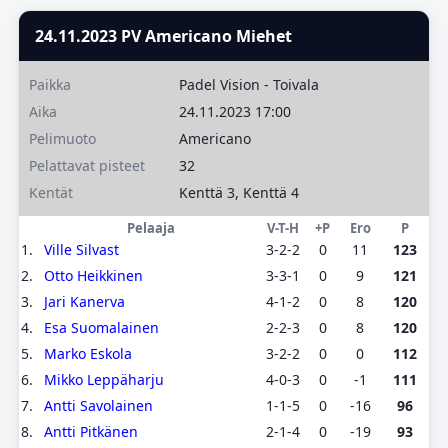
24.11.2023 PV Americano Miehet
Paikka
Padel Vision - Toivala
Aika
24.11.2023 17:00
Pelimuoto
Americano
Pelattavat pisteet
32
Kentät
Kenttä 3, Kenttä 4
Pelaaja
V-T-H
+P
Ero
P
1.
Ville Silvast
3-2-2
0
11
123
2.
Otto Heikkinen
3-3-1
0
9
121
3.
Jari Kanerva
4-1-2
0
8
120
4.
Esa Suomalainen
2-2-3
0
8
120
5.
Marko Eskola
3-2-2
0
0
112
6.
Mikko Leppäharju
4-0-3
0
-1
111
7.
Antti Savolainen
1-1-5
0
-16
96
8.
Antti Pitkänen
2-1-4
0
-19
93