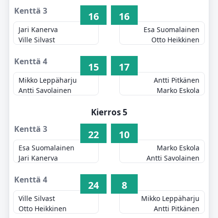
Kenttä 3
16
16
Jari Kanerva
Esa Suomalainen
Ville Silvast
Otto Heikkinen
Kenttä 4
15
17
Mikko Leppäharju
Antti Pitkänen
Antti Savolainen
Marko Eskola
Kierros 5
Kenttä 3
22
10
Esa Suomalainen
Marko Eskola
Jari Kanerva
Antti Savolainen
Kenttä 4
24
8
Ville Silvast
Mikko Leppäharju
Otto Heikkinen
Antti Pitkänen