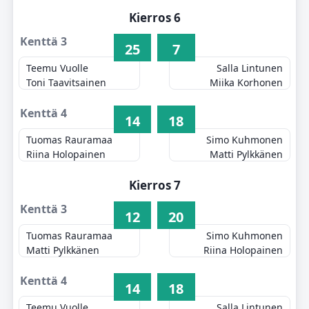
Kierros 6
Kenttä 3
25
7
Teemu Vuolle
Salla Lintunen
Toni Taavitsainen
Miika Korhonen
Kenttä 4
14
18
Tuomas Rauramaa
Simo Kuhmonen
Riina Holopainen
Matti Pylkkänen
Kierros 7
Kenttä 3
12
20
Tuomas Rauramaa
Simo Kuhmonen
Matti Pylkkänen
Riina Holopainen
Kenttä 4
14
18
Teemu Vuolle
Salla Lintunen