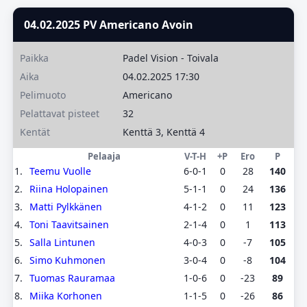
04.02.2025 PV Americano Avoin
Paikka
Padel Vision - Toivala
Aika
04.02.2025 17:30
Pelimuoto
Americano
Pelattavat pisteet
32
Kentät
Kenttä 3, Kenttä 4
Pelaaja
V-T-H
+P
Ero
P
1.
Teemu Vuolle
6-0-1
0
28
140
2.
Riina Holopainen
5-1-1
0
24
136
3.
Matti Pylkkänen
4-1-2
0
11
123
4.
Toni Taavitsainen
2-1-4
0
1
113
5.
Salla Lintunen
4-0-3
0
-7
105
6.
Simo Kuhmonen
3-0-4
0
-8
104
7.
Tuomas Rauramaa
1-0-6
0
-23
89
8.
Miika Korhonen
1-1-5
0
-26
86