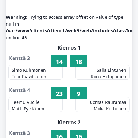
Warning
: Trying to access array offset on value of type
null in
/var/www/clients/client1/web9/web/includes/classTou
on line
45
Kierros 1
Kenttä 3
14
18
Simo Kuhmonen
Salla Lintunen
Toni Taavitsainen
Riina Holopainen
Kenttä 4
23
9
Teemu Vuolle
Tuomas Rauramaa
Matti Pylkkänen
Miika Korhonen
Kierros 2
Kenttä 3
16
16