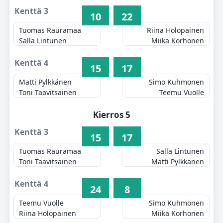
Kenttä 3
10
22
Tuomas Rauramaa
Riina Holopainen
Salla Lintunen
Miika Korhonen
Kenttä 4
15
17
Matti Pylkkänen
Simo Kuhmonen
Toni Taavitsainen
Teemu Vuolle
Kierros 5
Kenttä 3
15
17
Tuomas Rauramaa
Salla Lintunen
Toni Taavitsainen
Matti Pylkkänen
Kenttä 4
24
8
Teemu Vuolle
Simo Kuhmonen
Riina Holopainen
Miika Korhonen