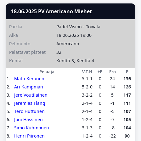
18.06.2025 PV Americano Miehet
Paikka
Padel Vision - Toivala
Aika
18.06.2025 19:00
Pelimuoto
Americano
Pelattavat pisteet
32
Kentät
Kenttä 3, Kenttä 4
Pelaaja
V-T-H
+P
Ero
P
1.
Matti Keränen
5-1-1
0
24
136
2.
Ari Kampman
5-2-0
0
14
126
3.
Jere Voutilainen
3-2-2
0
5
117
4.
Jeremias Flang
2-1-4
0
-1
111
5.
Tero Huttunen
2-1-4
0
-5
107
6.
Joni Hassinen
1-2-4
0
-7
105
7.
Simo Kuhmonen
3-1-3
0
-8
104
8.
Henri Piironen
1-2-4
0
-22
90