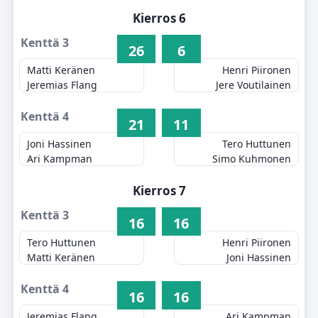
Kierros 6
Kenttä 3
26
6
Matti Keränen
Henri Piironen
Jeremias Flang
Jere Voutilainen
Kenttä 4
21
11
Joni Hassinen
Tero Huttunen
Ari Kampman
Simo Kuhmonen
Kierros 7
Kenttä 3
16
16
Tero Huttunen
Henri Piironen
Matti Keränen
Joni Hassinen
Kenttä 4
16
16
Jeremias Flang
Ari Kampman