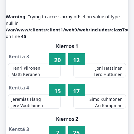
Warning
: Trying to access array offset on value of type
null in
/var/www/clients/client1/web9/web/includes/classTou
on line
45
Kierros 1
Kenttä 3
20
12
Henri Piironen
Joni Hassinen
Matti Keränen
Tero Huttunen
Kenttä 4
15
17
Jeremias Flang
Simo Kuhmonen
Jere Voutilainen
Ari Kampman
Kierros 2
Kenttä 3
7
25