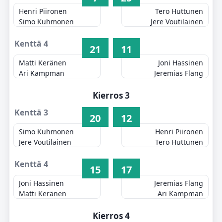
Henri Piironen
Tero Huttunen
Simo Kuhmonen
Jere Voutilainen
Kenttä 4
21
11
Matti Keränen
Joni Hassinen
Ari Kampman
Jeremias Flang
Kierros 3
Kenttä 3
20
12
Simo Kuhmonen
Henri Piironen
Jere Voutilainen
Tero Huttunen
Kenttä 4
15
17
Joni Hassinen
Jeremias Flang
Matti Keränen
Ari Kampman
Kierros 4