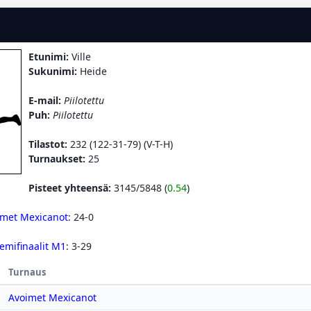
Etunimi:
Ville
Sukunimi:
Heide
E-mail:
Piilotettu
Puh:
Piilotettu
Tilastot:
232 (122-31-79) (V-T-H)
Turnaukset:
25
Pisteet yhteensä:
3145/5848 (
0.54
)
imet Mexicanot
: 24-0
emifinaalit M1
: 3-29
Turnaus
Avoimet Mexicanot