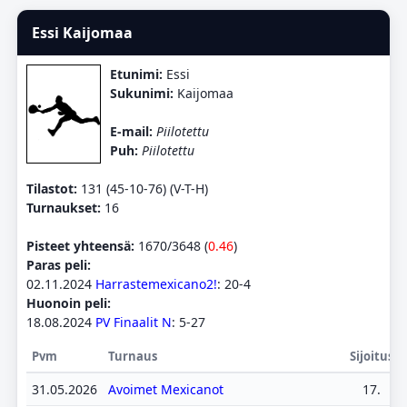
Essi Kaijomaa
Etunimi:
Essi
Sukunimi:
Kaijomaa
E-mail:
Piilotettu
Puh:
Piilotettu
Tilastot:
131 (45-10-76) (V-T-H)
Turnaukset:
16
Pisteet yhteensä:
1670/3648 (
0.46
)
Paras peli:
02.11.2024
Harrastemexicano2!
: 20-4
Huonoin peli:
18.08.2024
PV Finaalit N
: 5-27
Pvm
Turnaus
Sijoitus
31.05.2026
Avoimet Mexicanot
17.